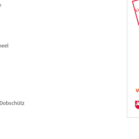
e
heel
n Dobschütz