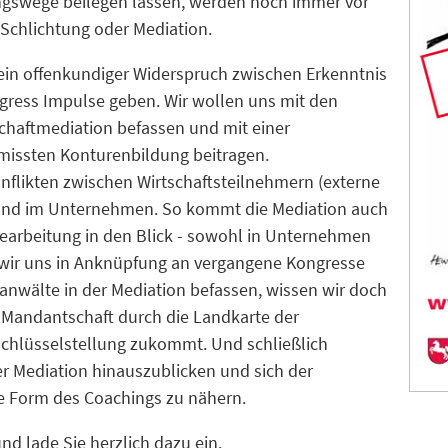
lungswege beilegen lassen, werden noch immer vor
 Schlichtung oder Mediation.
 ein offenkundiger Widerspruch zwischen Erkenntnis
ngress Impulse geben. Wir wollen uns mit den
chaftmediation befassen und mit einer
rmissten Konturenbildung beitragen.
nflikten zwischen Wirtschaftsteilnehmern (externe
n und im Unternehmen. So kommt die Mediation auch
earbeitung in den Blick - sowohl in Unternehmen
n wir uns in Anknüpfung an vergangene Kongresse
anwälte in der Mediation befassen, wissen wir doch
er Mandantschaft durch die Landkarte der
Schlüsselstellung zukommt. Und schließlich
er Mediation hinauszublicken und sich der
e Form des Coachings zu nähern.
d lade Sie herzlich dazu ein.